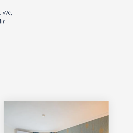
, Wc,
r.