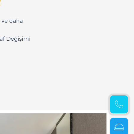
ş ve daha
şaf Değişimi
Hemen
Ara
Online
Rezerva