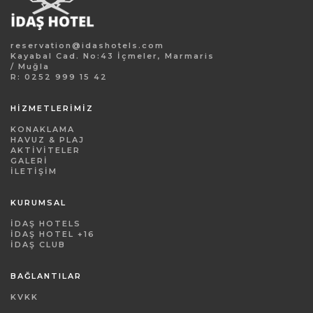
reservation@idashotels.com
Kayabal Cad. No:43 İçmeler, Marmaris
/ Muğla
R: 0252 999 15 42
HİZMETLERİMİZ
KONAKLAMA
HAVUZ & PLAJ
AKTIVITELER
GALERI
İLETIŞIM
KURUMSAL
İDAŞ HOTELS
İDAŞ HOTEL +16
İDAŞ CLUB
BAĞLANTILAR
KVKK